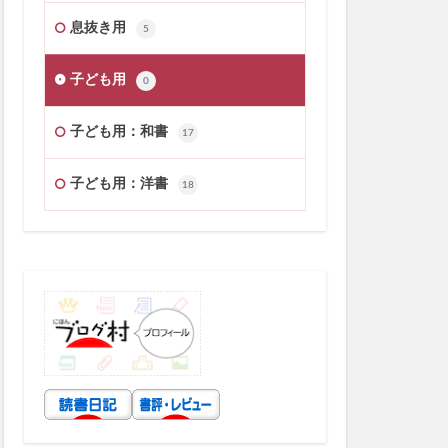
息抜き用
5
子ども用
0
子ども用：和書
17
子ども用：洋書
18