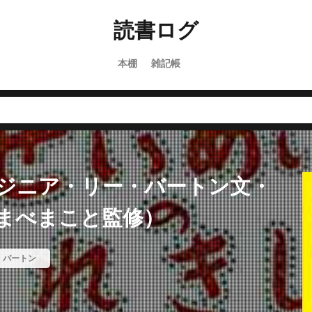
読書ログ
本棚
雑記帳
ジニア・リー・バートン文・
まべまこと監修）
・バートン