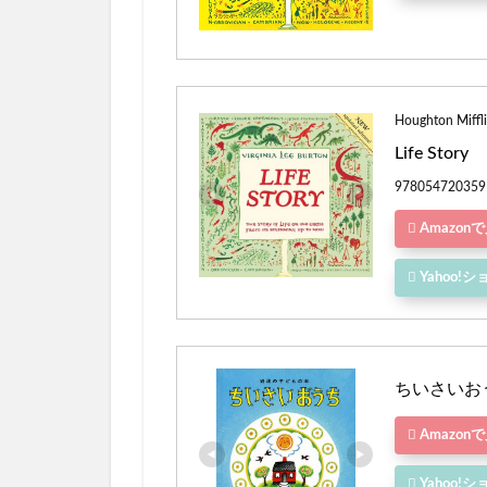
Houghton Miffl
Life Story
978054720359
Amazon
Yahoo
ちいさいおう
Amazon
Yahoo