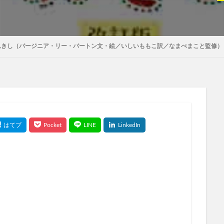
れきし（バージニア・リー・バートン文・絵／いしいももこ訳／なまべまこと監修）