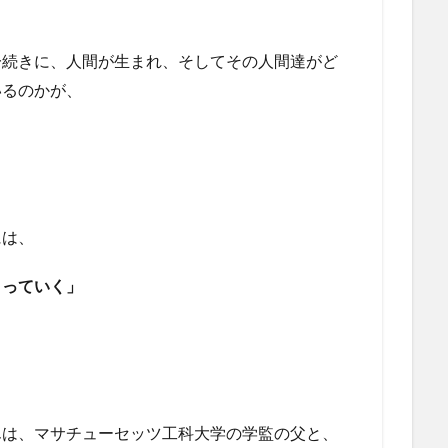
一続きに、人間が生まれ、そしてその人間達がど
いるのかが、
。
には、
くっていく」
んは、マサチューセッツ工科大学の学監の父と、