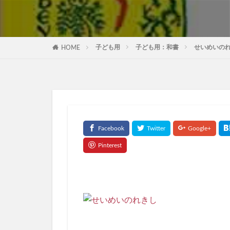
子ども用
子ども用：和書
せいめいの
HOME