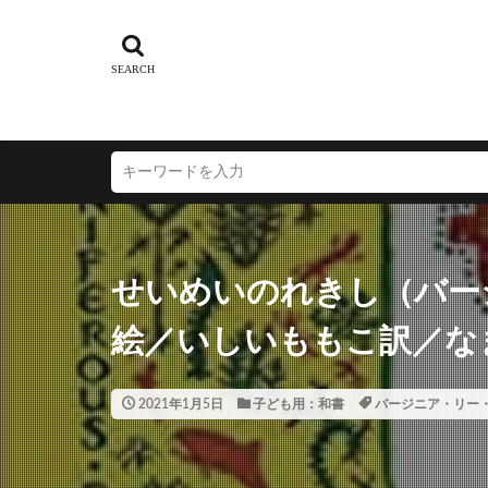
せいめいのれきし（バー
絵／いしいももこ訳／な
2021年1月5日
子ども用：和書
バージニア・リー