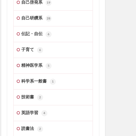
自己啓発系
19
自己研鑽系
28
伝記・自伝
6
子育て
6
精神医学系
5
科学系一般書
1
技術書
2
英語学習
4
読書法
2