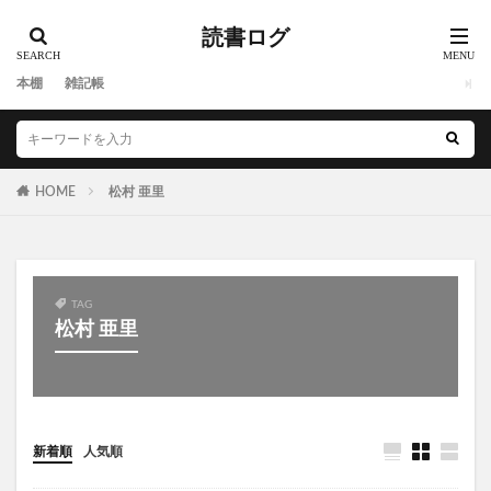
読書ログ
本棚
雑記帳
HOME
松村 亜里
TAG
松村 亜里
新着順
人気順