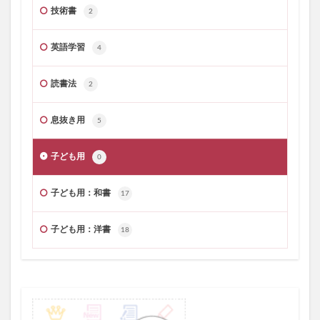
技術書
2
英語学習
4
読書法
2
息抜き用
5
子ども用
0
子ども用：和書
17
子ども用：洋書
18