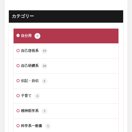
カテゴリー
自分用
0
自己啓発系
19
自己研鑽系
28
伝記・自伝
6
子育て
6
精神医学系
5
科学系一般書
1