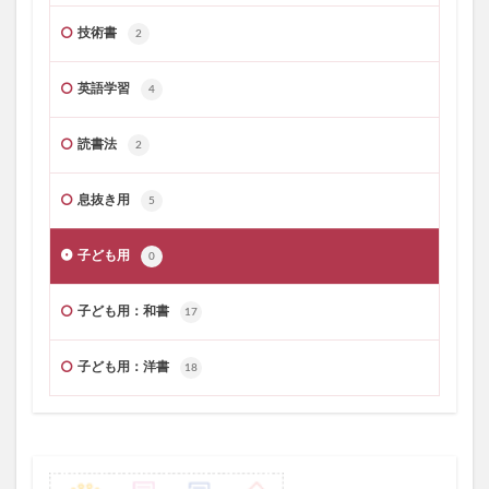
技術書
2
英語学習
4
読書法
2
息抜き用
5
子ども用
0
子ども用：和書
17
子ども用：洋書
18